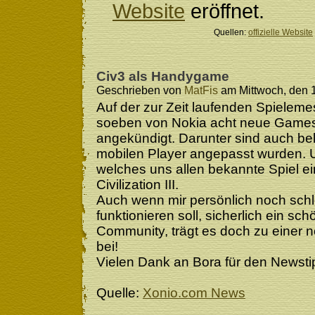
Website
eröffnet.
Quellen:
offizielle Website
Civ3 als Handygame
Geschrieben von
MatFis
am Mittwoch, den 1
Auf der zur Zeit laufenden Spielem
soeben von Nokia acht neue Games
angekündigt. Darunter sind auch bek
mobilen Player angepasst wurden. Un
welches uns allen bekannte Spiel eine
Civilization III.
Auch wenn mir persönlich noch schle
funktionieren soll, sicherlich ein sch
Community, trägt es doch zu einer n
bei!
Vielen Dank an Bora für den Newsti
Quelle:
Xonio.com News