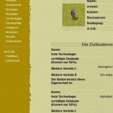
Reviews
Name:
·
Screenshots
ersetzt:
·
Sonstiges
Kosten:
·
Strategien
·
Ressourcen:
Technologien
·
Terraingrafik
Bedingung:
·
Umtausch
A-V-B:
·
Versionen
·
Wunder
·
Zivilisationen
Die Zivilisations
Name:
civ3.de
freie Technologie:
·
Feedback
verbilligte Gebäude
·
Impressum
(Kosten nur 50%):
Geringere 
Weitere Vorteile I:
Weitere Vorteile II:
Ein extra
Die Nation besitzt diese
Eigenschaft in:
Name:
freie Technologie:
Alphabet 
verbilligte Gebäude
(Kosten nur 50%):
Weitere Vorteile I: