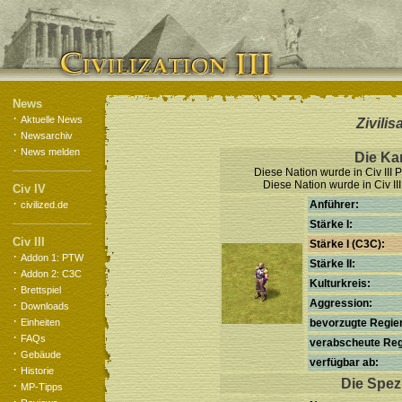
News
·
Aktuelle News
Zivilis
·
Newsarchiv
·
News melden
Die Ka
Diese Nation wurde in Civ III P
Diese Nation wurde in Civ II
Civ IV
·
Anführer:
civilized.de
Stärke I:
Civ III
Stärke I (C3C):
·
Addon 1: PTW
Stärke II:
·
Addon 2: C3C
Kulturkreis:
·
Brettspiel
·
Aggression:
Downloads
·
Einheiten
bevorzugte Regie
·
FAQs
verabscheute Reg
·
Gebäude
verfügbar ab:
·
Historie
Die Spezi
·
MP-Tipps
·