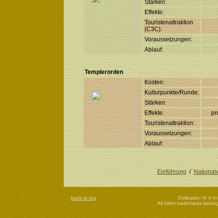
Stärken:
Effekte:
Touristenattraktion
(C3C):
Voraussetzungen:
Ablauf:
Templerorden
Kosten:
Kulturpunkte/Runde:
Stärken:
Effekte:
pr
Touristenattraktion:
Voraussetzungen:
Ablauf:
Einführung
/
National
back to top
Civilization III © 
All other trademarks belong