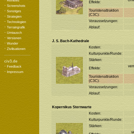
Unt
Reviews
Effekte:
·
Screenshots
·
Touristenattraktion
Sonstiges
(C3C):
·
Strategien
·
Voraussetzungen:
Technologien
·
Ablauf:
Terraingrafik
·
Umtausch
·
Versionen
J. S. Bach-Kathedrale
·
Wunder
Kosten:
·
Zivilisationen
Kulturpunkte/Runde:
Stärken:
civ3.de
·
ver
Feedback
Effekte:
·
Impressum
Touristenattraktion
(C3C):
Voraussetzungen:
Ablauf:
Kopernikus Sternwarte
Kosten:
Kulturpunkte/Runde:
Stärken:
v