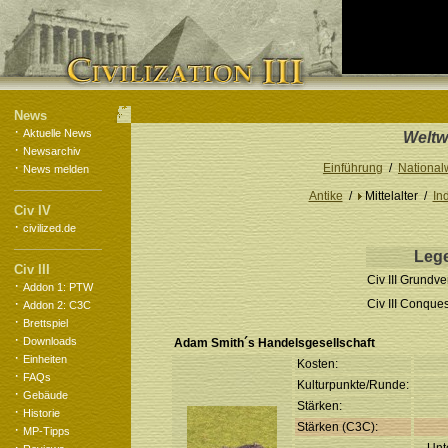
News
·
Aktuelle News
Weltw
·
Newsarchiv
·
Einführung
/
National
News melden
Antike
/
Mittelalter /
Ind
Civ IV
·
civilized.de
Leg
Civ III
Civ III Grundve
·
Addon 1: PTW
·
Civ III Conque
Addon 2: C3C
·
Brettspiel
·
Downloads
Adam Smith´s Handelsgesellschaft
·
Einheiten
Kosten:
·
FAQs
Kulturpunkte/Runde:
·
Gebäude
Stärken:
·
Historie
Stärken (C3C):
·
MP-Tipps
·